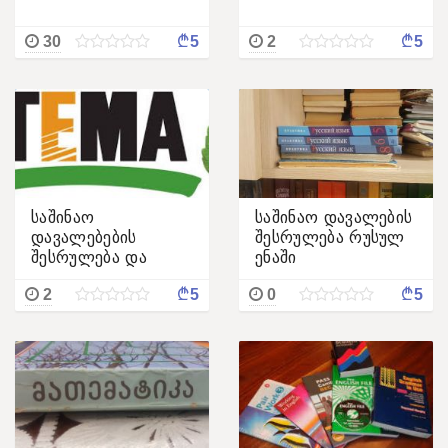
¢
¢
30
5
2
5
საშინაო
საშინაო დავალების
დავალებების
შესრულება რუსულ
შესრულება და
ენაში
თემების წერა
¢
¢
2
5
0
5
ჰუმანიტარულ
საგანში.