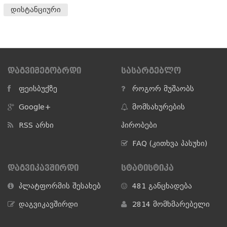
დისტანციური
ᲓᲐᲒᲕᲘᲛᲔᲒᲝᲑᲠᲓᲘ
ᲡᲐᲡᲐᲠᲒᲔᲑᲚᲝ
ფეისბუქზე
როგორ მუშაობს
Google+
მომსახურების
RSS არხი
პირობები
FAQ (კითხვა პასუხი)
ᲓᲐᲒᲕᲘᲙᲐᲕᲨᲘᲠᲓᲘ
ᲡᲢᲐᲢᲘᲡᲢᲘᲙᲐ
პლატფორმის შესახებ
481 განცხადება
დაგვიკავშირდი
2814 მომხმარებელი