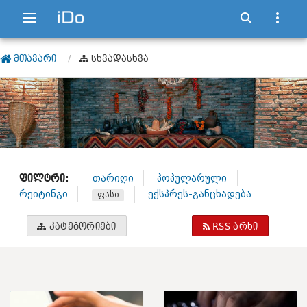
ᲛᲗᲐᲕᲐᲠᲘ
ᲡᲮᲕᲐᲓᲐᲡᲮᲕᲐ
ᲤᲘᲚᲢᲠᲘ:
თარიღი
პოპულარული
რეიტინგი
ექსპრეს-განცხადება
ფასი
ᲙᲐᲢᲔᲒᲝᲠᲘᲔᲑᲘ
RSS ᲐᲠᲮᲘ