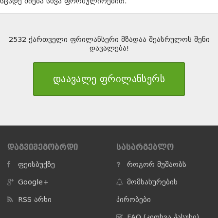
სცადე ძიება სხვა ფორმულირებით.
2532 ქართველი ფრილანსერი მზადაა შეასრულოს შენი
დავალება!
დაავალე ფრილანსერს
ᲓᲐᲒᲕᲘᲛᲔᲒᲝᲑᲠᲓᲘ
ᲡᲐᲡᲐᲠᲒᲔᲑᲚᲝ
ფეისბუქზე
როგორ მუშაობს
Google+
მომსახურების
RSS არხი
პირობები
FAQ (კითხვა პასუხი)