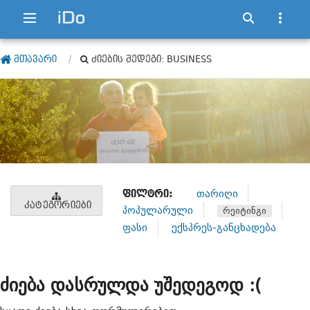
ᲛᲗᲐᲕᲐᲠᲘ
ᲫᲘᲔᲑᲘᲡ ᲨᲔᲓᲔᲒᲘ: BUSINESS
ᲤᲘᲚᲢᲠᲘ:
თარიღი
ᲙᲐᲢᲔᲒᲝᲠᲘᲔᲑᲘ
პოპულარული
რეიტინგი
ფასი
ექსპრეს-განცხადება
ძიება დასრულდა უშედეგოდ :(