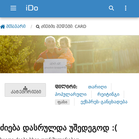
ᲛᲗᲐᲕᲐᲠᲘ
ᲫᲘᲔᲑᲘᲡ ᲨᲔᲓᲔᲒᲘ: CARD
ᲤᲘᲚᲢᲠᲘ:
თარიღი
ᲙᲐᲢᲔᲒᲝᲠᲘᲔᲑᲘ
პოპულარული
რეიტინგი
ექსპრეს-განცხადება
ფასი
ძიება დასრულდა უშედეგოდ :(