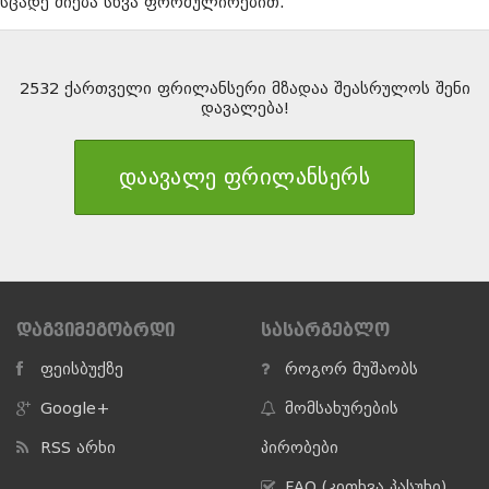
სცადე ძიება სხვა ფორმულირებით.
2532 ქართველი ფრილანსერი მზადაა შეასრულოს შენი
დავალება!
დაავალე ფრილანსერს
ᲓᲐᲒᲕᲘᲛᲔᲒᲝᲑᲠᲓᲘ
ᲡᲐᲡᲐᲠᲒᲔᲑᲚᲝ
ფეისბუქზე
როგორ მუშაობს
Google+
მომსახურების
RSS არხი
პირობები
FAQ (კითხვა პასუხი)