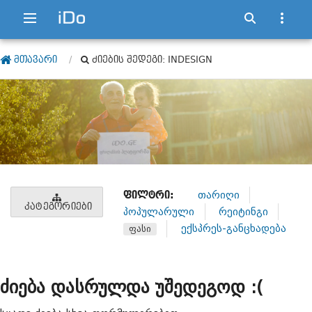
ᲛᲗᲐᲕᲐᲠᲘ
ᲫᲘᲔᲑᲘᲡ ᲨᲔᲓᲔᲒᲘ: INDESIGN
ᲤᲘᲚᲢᲠᲘ:
თარიღი
ᲙᲐᲢᲔᲒᲝᲠᲘᲔᲑᲘ
პოპულარული
რეიტინგი
ექსპრეს-განცხადება
ფასი
ძიება დასრულდა უშედეგოდ :(