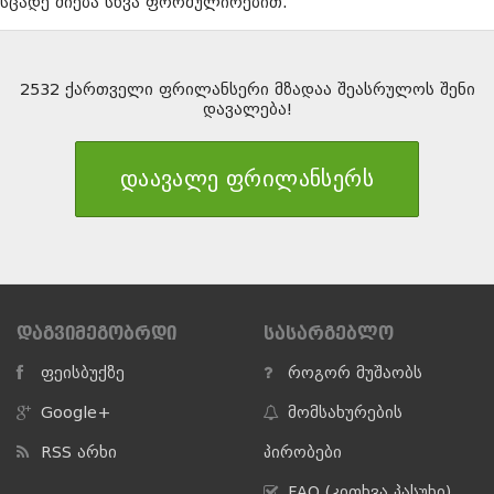
სცადე ძიება სხვა ფორმულირებით.
2532 ქართველი ფრილანსერი მზადაა შეასრულოს შენი
დავალება!
დაავალე ფრილანსერს
ᲓᲐᲒᲕᲘᲛᲔᲒᲝᲑᲠᲓᲘ
ᲡᲐᲡᲐᲠᲒᲔᲑᲚᲝ
ფეისბუქზე
როგორ მუშაობს
Google+
მომსახურების
RSS არხი
პირობები
FAQ (კითხვა პასუხი)