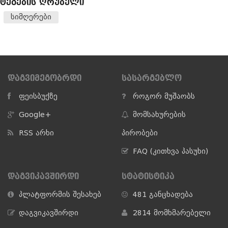
ᲢᲔᲒᲔᲑᲘᲡ ᲦᲠᲣᲑᲔᲚᲘ
სიმღერები
ᲓᲐᲒᲕᲘᲛᲔᲒᲝᲑᲠᲓᲘ
ᲡᲐᲡᲐᲠᲒᲔᲑᲚᲝ
ფეისბუქზე
როგორ მუშაობს
Google+
მომსახურების
RSS არხი
პირობები
FAQ (კითხვა პასუხი)
ᲓᲐᲒᲕᲘᲙᲐᲕᲨᲘᲠᲓᲘ
ᲡᲢᲐᲢᲘᲡᲢᲘᲙᲐ
პლატფორმის შესახებ
481 განცხადება
დაგვიკავშირდი
2814 მომხმარებელი