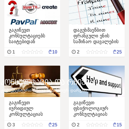
გაგიწევთ
დაგეხმაეწბით
კონსულტაციებს
ფრანგული ენის
საიტებიდან
საშინაო დავალების
გამოწერასთან
მომზადებაში
¢
¢
1
10
2
25
დაკავშირებით
ᲙᲝᲜᲡᲣᲚᲢᲐᲪᲘᲐ ᲓᲐ ᲠᲩᲔᲕᲔᲑᲘ
კომპეტენტური რჩევა ნებისმიერ დარგში
გაგიწევთ
გაგიწევთ
იურიდიულ
ფსიქოლოგიურ
კონსულტაციას
კონსულტაციას
სამოქალაქო და
¢
¢
3
25
2
15
ადმინისტრაციულ