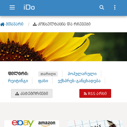
ᲛᲗᲐᲕᲐᲠᲘ
ᲙᲝᲜᲡᲣᲚᲢᲐᲪᲘᲐ ᲓᲐ ᲠᲩᲔᲕᲔᲑᲘ
ᲤᲘᲚᲢᲠᲘ:
პოპულარული
თარიღი
რეიტინგი
ფასი
ექსპრეს-განცხადება
ᲙᲐᲢᲔᲒᲝᲠᲘᲔᲑᲘ
RSS ᲐᲠᲮᲘ