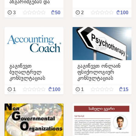
ანგარიშგებას და
გადავაგზავნი
¢
¢
3
50
2
100
დეკლარაციებს
გაგიწევთ
გაგიწევთ ონლაინ
ბუღალტრულ
ფსიქოლოგიურ
კონსულტაციას
კონსულტაციას
¢
¢
1
100
1
15