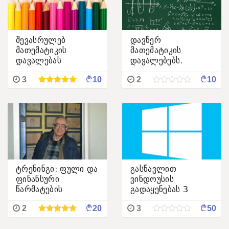
შევასრულებ
დავწერ
მათემატიკის
მათემატიკის
დავალებას
დავალებებს.
¢
¢
3
10
2
10
ტრენინგი: ფული და
გასწავლით
ფინანსური
ვინდოუსის
წარმატების
გადაყენებას 3
ონლაინ
¢
¢
2
20
3
50
გაკვეთილით 3
დღეში