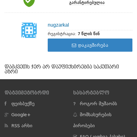
გარანტირებულია
nugzarkal
რეგისტრაცია:
7 წლის წინ
დაკავშირება
ᲓᲐᲛᲙᲕᲔᲗᲡ ᲯᲔᲠ ᲐᲠ ᲓᲐᲣᲤᲘᲥᲡᲘᲠᲔᲑᲘᲐ ᲡᲐᲙᲣᲗᲐᲠᲘ
ᲐᲖᲠᲘ
ᲓᲐᲒᲕᲘᲛᲔᲒᲝᲑᲠᲓᲘ
ᲡᲐᲡᲐᲠᲒᲔᲑᲚᲝ
ფეისბუქზე
როგორ მუშაობს
Google+
მომსახურების
RSS არხი
პირობები
FAQ (კითხვა პასუხი)