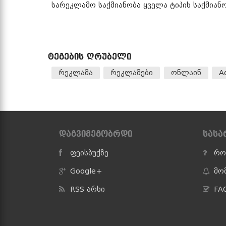
სარეკლამო საქმიანობა ყველა ტიპის საქმიან
ᲢᲔᲒᲔᲑᲘᲡ ᲦᲠᲣᲑᲔᲚᲘ
რეკლამა
რეკლამები
ონლაინ
Ad
ᲓᲐᲒᲕᲘᲛᲔᲒᲝᲑᲠᲓᲘ
ᲡᲐᲡ
ფეისბუქზე
რო
Google+
მო
RSS არხი
FAQ