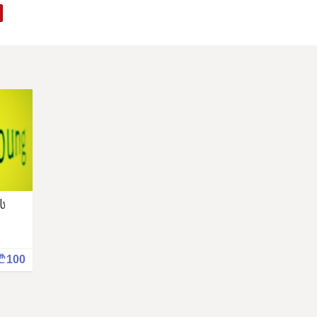
ს
¢
100