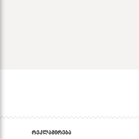
ᲠᲔᲙᲚᲐᲛᲘᲠᲔᲑᲐ