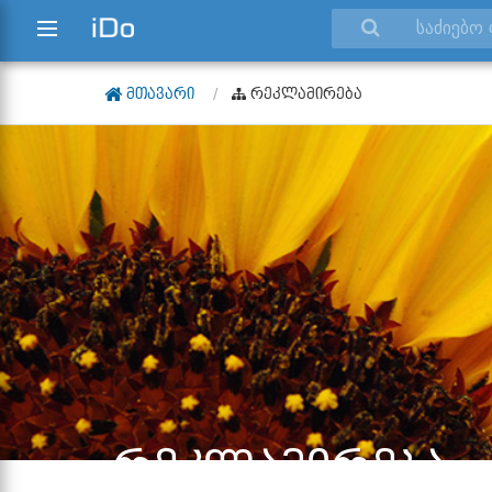
ᲛᲗᲐᲕᲐᲠᲘ
ᲠᲔᲙᲚᲐᲛᲘᲠᲔᲑᲐ
ᲠᲔᲙᲚᲐᲛᲘᲠᲔᲑᲐ