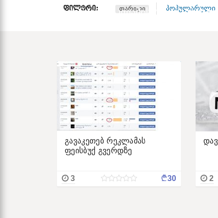
ᲤᲘᲚᲢᲠᲘ:
პოპულარული
თარიღი
დაიქირავე რეკლამის სპეციალისტი
გავაკეთებ რეკლამას
დავ
ფეისბუქ გვერდზე
¢
3
30
2