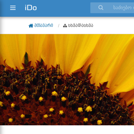
ᲛᲗᲐᲕᲐᲠᲘ
ᲡᲮᲕᲐᲓᲐᲡᲮᲕᲐ