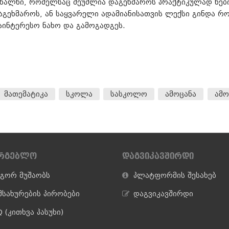
 ხალხი, რომელსაც შეუძლია დაგეხმაროს პრაქტიკულად ნების
აგეხმაროს, ან საყვარელი ადამიანისათვის ლექსი გინდა რ
საინტერესო ნახო და გამოგადგეს.
მათემატიკა
სკოლა
სასკოლო
ამოცანა
ამო
ᲐᲠᲒᲔᲑᲚᲝ
ᲓᲐᲒᲕᲘᲙᲐᲕᲨᲘᲠᲓᲘ
გორ მუშაობს
პლატფორმის შესახებ
მსახურების პირობები
დაგვიკავშირდი
 (კითხვა პასუხი)