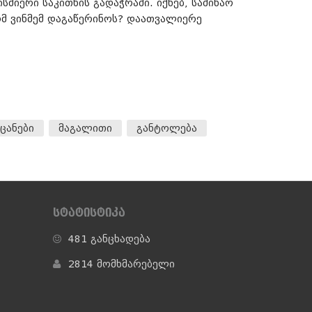
მიერი საკითხის გადაჭრაში. იქნებ, საშინაო
ომ ვინმემ დაგაწერინოს? დაათვალიერე
ცანები
მაგალითი
განტოლება
ᲡᲢᲐᲢᲘᲡᲢᲘᲙᲐ
481 განცხადება
2814 მომხმარებელი