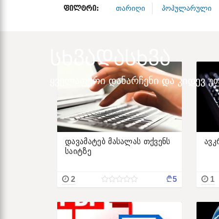
ᲤᲘᲚᲢᲠᲘ:
თარიღი
პოპულარული
ᲡᲮᲕᲐᲓᲐᲡᲮᲕᲐ
ყველაფერი დანარჩენი და კიდევ უფ
დავამატებ მასალას თქვენს
ავკ
საიტზე
¢
2
5
1