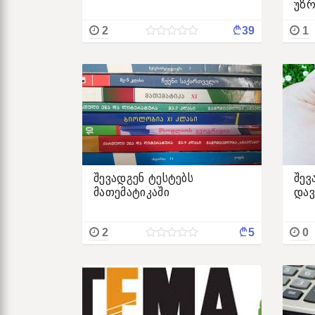
უზ
¢
2
39
1
შევადგენ ტესტებს
შევ
მათემატიკაში
დავ
¢
2
5
0