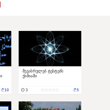
შევასრულებ ტესტებს
ი
ქიმიაში
¢
¢
10
3
5