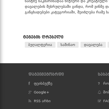
საიტზე საკმარისადაა ნიჭიერი და კრეატიული
დავალების შესრულებაში გინდა, რომ ვინმე დ
განცხადებები კატეგორიაში, შეიძლება რამე 
ᲢᲔᲒᲔᲑᲘᲡ ᲦᲠᲣᲑᲔᲚᲘ
ბუღალტერია
საშინაო
დავალება
ᲓᲐᲒᲕᲘᲛᲔᲒᲝᲑᲠᲓᲘ
ᲡᲐᲡ
ფეისბუქზე
რო
Google+
მო
RSS არხი
FAQ