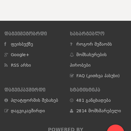
ᲓᲐᲒᲕᲘᲛᲔᲒᲝᲑᲠᲓᲘ
ᲡᲐᲡᲐᲠᲒᲔᲑᲚᲝ
ფეისბუქზე
როგორ მუშაობს
Google+
მომსახურების
RSS არხი
პირობები
FAQ (კითხვა პასუხი)
ᲓᲐᲒᲕᲘᲙᲐᲕᲨᲘᲠᲓᲘ
ᲡᲢᲐᲢᲘᲡᲢᲘᲙᲐ
პლატფორმის შესახებ
481 განცხადება
დაგვიკავშირდი
2814 მომხმარებელი
POWERED BY