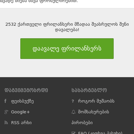
სცადე ძიება სხვა ფორმულირებით.
2532 ქართველი ფრილანსერი მზადაა შეასრულოს შენი
დავალება!
დაავალე ფრილანსერს
ᲓᲐᲒᲕᲘᲛᲔᲒᲝᲑᲠᲓᲘ
ᲡᲐᲡᲐᲠᲒᲔᲑᲚᲝ
ფეისბუქზე
როგორ მუშაობს
Google+
მომსახურების
RSS არხი
პირობები
FAQ (კითხვა პასუხი)