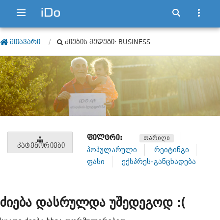
ᲛᲗᲐᲕᲐᲠᲘ
ᲫᲘᲔᲑᲘᲡ ᲨᲔᲓᲔᲒᲘ: BUSINESS
ᲤᲘᲚᲢᲠᲘ:
თარიღი
ᲙᲐᲢᲔᲒᲝᲠᲘᲔᲑᲘ
პოპულარული
რეიტინგი
ფასი
ექსპრეს-განცხადება
ძიება დასრულდა უშედეგოდ :(