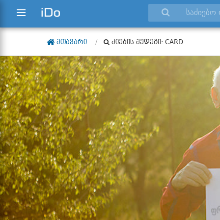
ᲛᲗᲐᲕᲐᲠᲘ
ᲫᲘᲔᲑᲘᲡ ᲨᲔᲓᲔᲒᲘ: CARD