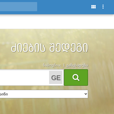
ᲫᲘᲔᲑᲘᲡ ᲨᲔᲓᲔᲒᲘ
ნაპოვნია: 1 განცხადება