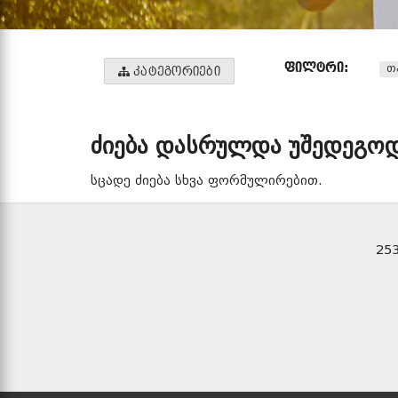
ᲤᲘᲚᲢᲠᲘ:
თ
ᲙᲐᲢᲔᲒᲝᲠᲘᲔᲑᲘ
ძიება დასრულდა უშედეგოდ
სცადე ძიება სხვა ფორმულირებით.
25