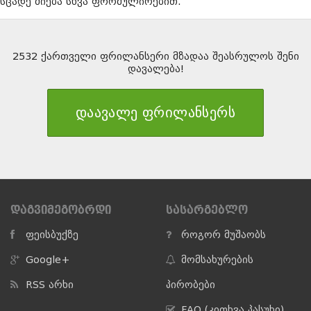
სცადე ძიება სხვა ფორმულირებით.
2532 ქართველი ფრილანსერი მზადაა შეასრულოს შენი
დავალება!
დაავალე ფრილანსერს
ᲓᲐᲒᲕᲘᲛᲔᲒᲝᲑᲠᲓᲘ
ᲡᲐᲡᲐᲠᲒᲔᲑᲚᲝ
ფეისბუქზე
როგორ მუშაობს
Google+
მომსახურების
RSS არხი
პირობები
FAQ (კითხვა პასუხი)