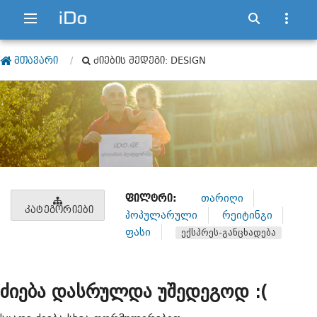
ᲛᲗᲐᲕᲐᲠᲘ
ᲫᲘᲔᲑᲘᲡ ᲨᲔᲓᲔᲒᲘ: DESIGN
ᲤᲘᲚᲢᲠᲘ:
თარიღი
ᲙᲐᲢᲔᲒᲝᲠᲘᲔᲑᲘ
პოპულარული
რეიტინგი
ფასი
ექსპრეს-განცხადება
ძიება დასრულდა უშედეგოდ :(