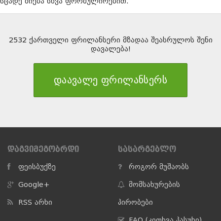
სცადე ძიება სხვა ფორმულირებით.
2532 ქართველი ფრილანსერი მზადაა შეასრულოს შენი
დავალება!
დაავალე ფრილანსერს
ᲓᲐᲒᲕᲘᲛᲔᲒᲝᲑᲠᲓᲘ
ᲡᲐᲡᲐᲠᲒᲔᲑᲚᲝ
ფეისბუქზე
როგორ მუშაობს
Google+
მომსახურების
RSS არხი
პირობები
FAQ (კითხვა პასუხი)