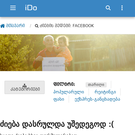
ᲛᲗᲐᲕᲐᲠᲘ
ᲫᲘᲔᲑᲘᲡ ᲨᲔᲓᲔᲒᲘ: FACEBOOK
ᲤᲘᲚᲢᲠᲘ:
თარიღი
ᲙᲐᲢᲔᲒᲝᲠᲘᲔᲑᲘ
პოპულარული
რეიტინგი
ფასი
ექსპრეს-განცხადება
ძიება დასრულდა უშედეგოდ :(