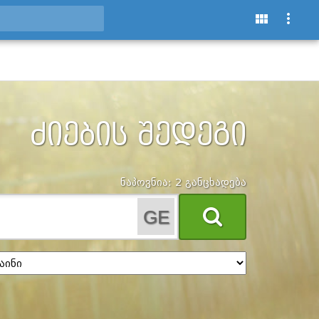
ᲫᲘᲔᲑᲘᲡ ᲨᲔᲓᲔᲒᲘ
ნაპოვნია: 2 განცხადება