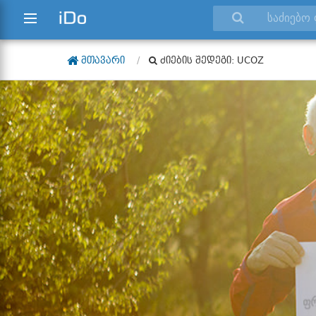
ᲛᲗᲐᲕᲐᲠᲘ
ᲫᲘᲔᲑᲘᲡ ᲨᲔᲓᲔᲒᲘ: UCOZ