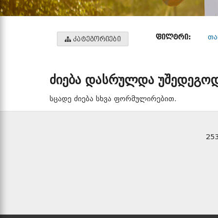
ᲤᲘᲚᲢᲠᲘ:
თა
ᲙᲐᲢᲔᲒᲝᲠᲘᲔᲑᲘ
ძიება დასრულდა უშედეგოდ
სცადე ძიება სხვა ფორმულირებით.
25