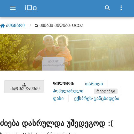
ᲛᲗᲐᲕᲐᲠᲘ
ᲫᲘᲔᲑᲘᲡ ᲨᲔᲓᲔᲒᲘ: UCOZ
ᲤᲘᲚᲢᲠᲘ:
თარიღი
ᲙᲐᲢᲔᲒᲝᲠᲘᲔᲑᲘ
პოპულარული
რეიტინგი
ფასი
ექსპრეს-განცხადება
ძიება დასრულდა უშედეგოდ :(