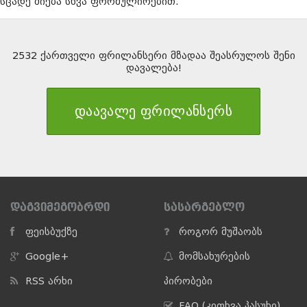
სცადე ძიება სხვა ფორმულირებით.
2532 ქართველი ფრილანსერი მზადაა შეასრულოს შენი
დავალება!
დაავალე ფრილანსერს
ᲓᲐᲒᲕᲘᲛᲔᲒᲝᲑᲠᲓᲘ
ᲡᲐᲡᲐᲠᲒᲔᲑᲚᲝ
ფეისბუქზე
როგორ მუშაობს
Google+
მომსახურების
RSS არხი
პირობები
FAQ (კითხვა პასუხი)